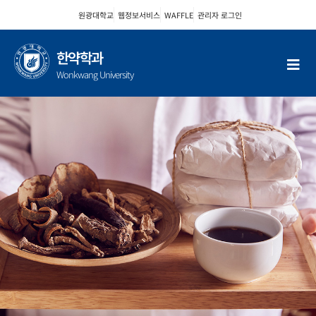
콘
원광대학교
웹정보서비스
WAFFLE
관리자 로그인
텐
츠
로
한약학과
건
Wonkwang University
너
뛰
기