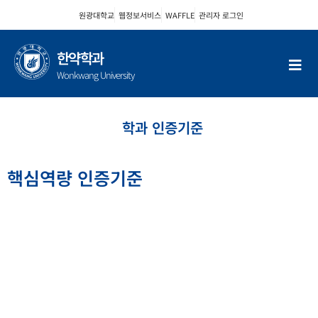
콘
원광대학교
웹정보서비스
WAFFLE
관리자 로그인
텐
츠
로
한약학과
건
Wonkwang University
너
뛰
기
학과 인증기준
핵심역량 인증기준